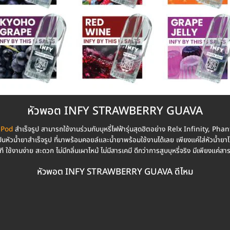
หัวพอต INFY STRAWBERRY GUAVA
า Pod
สำเร็จรูป สามารถใช้งานร่วมกับบุหรี่ไฟฟ้ารุ่นสุดฮิตอย่าง Relx Infinity
วน้ำยาสำเร็จรูป ที่มาพร้อมคอยล์และน้ำยาพร้อมใช้งานได้เลย เพียงแค่ใส่หัวน้ำยาไปที
 ใช้งานง่าย สะดวก ไม่มีกลิ่นเผาไหม้ ไม่มีสารเคมี ดีกว่าการสูบบุหรี่จริง มีเพียงแค่สา
หัวพอต INFY STRAWBERRY GUAVA ดีไหม