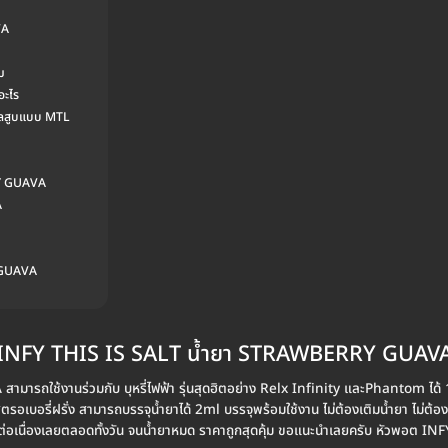
VA
ม
ะไร
ลสูบแบบ MTL
RY GUAVA
A
 GUAVA
INFY THIS IS SALT น้ำยา STRAWBERRY GUAV
ถใช้งานร่วมกับ บุหรี่ไฟฟ้า รุ่นสุดฮิตอย่าง Relx Infinity และPhantom ได้ 
เบอรี่ฝรั่ง สามารถบรรจุน้ำยาได้ 2ml บรรจุพร้อมใช้งาน ไม่ต้องเติมน้ำยา ไม่ต้องเป
ด้ต่อเนื่องเลยตลอดทั้งวัน จนน้ำยาหมด ราคาถูกสุดคุ้ม ขอแนะนำเลยครับ หัวพ