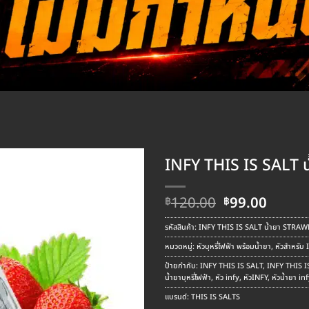
INFY THIS IS SALT
Original
Curre
120.00
99.00
฿
฿
price
price
was:
is:
รหัสสินค้า:
INFY THIS IS SALT น้ำยา STR
฿120.00.
฿99.00
หมวดหมู่:
หัวบุหรี่ไฟฟ้า พร้อมน้ำยา
,
หัวสำหรับ 
ป้ายกำกับ:
INFY THIS IS SALT
,
INFY THIS 
น้ำยาบุหรี่ไฟฟ้า
,
หัว infy
,
หัวINFY
,
หัวน้ำยา in
แบรนด์:
THIS IS SALTS