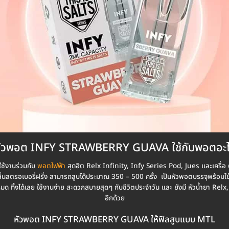
ัวพอต INFY STRAWBERRY GUAVA ใช้กับพอตอะ
้งานร่วมกับ
พอตไฟฟ้า
สุดฮิต Relx Infinity, Infy Series Pod, Jues และเครื่อ ต่า
ลิ่นสตรอเบอรี่ฝรั่ง สามารถสูบได้ประมาณ 350 – 500 ครั้ง เป็นหัวพอตบรรจุพร้อมใ
หมด ทิ้งได้เลย ใช้งานง่าย สะดวกสบายสุดๆ กับชีวิตประจำวัน และ ยังมี หัวน้ำยา R
อีกด้วย
หัวพอต INFY STRAWBERRY GUAVA ให้ฟิลสูบแบบ MTL