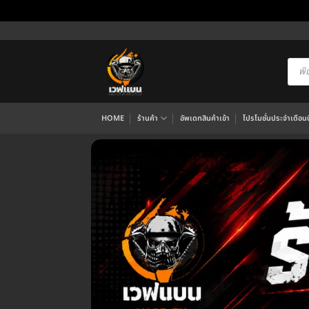
ข้าม
ไป
ยัง
Produ
searc
เนื้อหา
HOME
ร้านค้า
อัพเดทสินค้าเข้า
โปรโมชั่นประจำเดือนนี