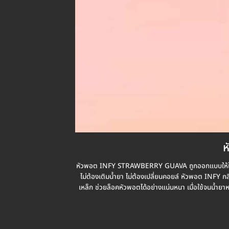
ห
หัวพอต INFY STRAWBERRY GUAVA ถูกออกแบบให้ใช
ไม่ต้องเติมน้ำยา ไม่ต้องเปลี่ยนคอยล์ หัวพอต INFY ก
เหล็ก ช่วยล็อคหัวพอตได้อย่างแน่นหนา เมื่อใช้จนน้ำยา