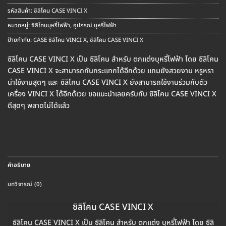
รหัสสินค้า:
ซิลิโคน CASE VINCI X
หมวดหมู่:
ซิลิโคนบุหรี่ไฟฟ้า
,
อุปกรณ์ บุหรี่ไฟฟ้า
ป้ายกำกับ:
CASE ซิลิโคน VINCI X
,
ซิลิโคน CASE VINCI X
ซิลิโคน CASE VINCI X เป็น ซิลิโคน สำหรับ ตกแต่งบุหรี่ไฟฟ้า โดย ซิลิโคน
CASE VINCI X จะสามารถกันกระแทกได้อีกด้วย แถมยังสวยงาม หรูหรา
น่าใช้งานสุดๆ และ ซิลิโคน CASE VINCI X ยังสามารถใช้งานร่วมกับตัว
เครื่อง VINCI X ได้อีกด้เวย ขอแนะนำเลยครับกับ ซิลิโคน CASE VINCI X
ดีสุดๆ พลาดไม่ได้แล้ว
คำอธิบาย
บทวิจารณ์ (0)
ซิลิโคน CASE VINCI X
ซิลิโคน CASE VINCI X เป็น ซิลิโคน สำหรับ ตกแต่ง บุหรี่ไฟฟ้า โดย ซิลิ