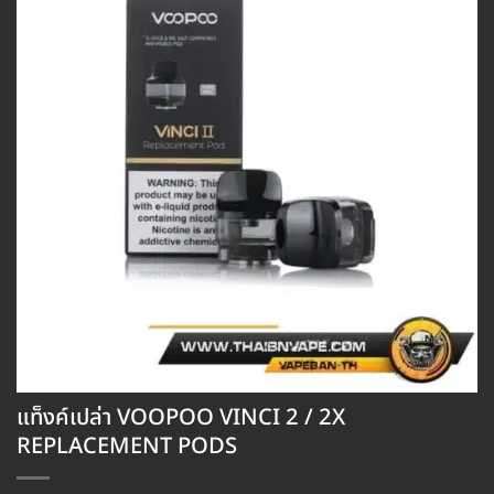
แท็งค์เปล่า VOOPOO VINCI 2 / 2X
REPLACEMENT PODS