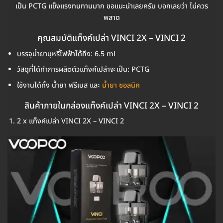
เป็น PCTG แข็งแรงทนทานมาก ขอแนะนำเลยครับ บอกเลยว่า ไม่ควร
พลาด
คุณสมบัติแท็งค์เปล่า VINCI 2X – VINCI 2
บรรจุน้ำยาบุหรี่ไฟฟ้าได้ถึง: 6.5 ml
วัสดุที่ได้ทำการผลิตตัวแท็งค์เปล่าจะเป็น: PCTG
ใช้งานได้ทั้ง น้ำยา ฟรีเบส และ
น้ำยา ซอลนิค
สินค้าภายในกล่องแท็งค์เปล่า VINCI 2X – VINCI 2
2 x แท็งค์เปล่า VINCI 2X – VINCI 2