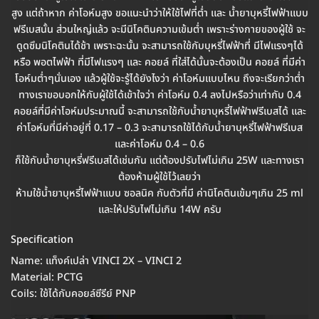
สูง แต่ถ้าหาก ค่าโอห์มสูง ขอแนะนำว่าให้ใช้ไฟที่ต่ำ และ น้ำยาบุหรี่ไฟฟ้าแบบ
ฟรีเบสนั้น ส่วนใหญ่แล้ว จะมีนิโคตินความเข้มต่ำ เพราะร่างกายของผู้ใช้ จะ
ดูดซึมนิโคตินได้ช้า เพราะฉะนั้น จะสามารถใช้กับบุหรี่ไฟฟ้าที่ มีไฟแรงๆได้
หรือ พอตไฟฟ้า ที่มีไฟแรงๆ และ คอยล์ ที่ใส่ได้นั้นจะต้องเป็น คอยล์ ที่มีค่า
โอห์มต่ำๆนั่นเอง แล้วผู้ใช้จะรู้ได้ยังไงว่า ค่าโอห์มแบบไหน ถึงจะเรียกว่าต่ำ
ทางเราขอบอกให้กับผู้ใช้ได้เข้าใจว่า ค่าโอห์ม 0.4 ลงไปหรือว่าเท่ากับ 0.4
คอยล์ที่มีค่าโอห์มประมาณนี้ จะสามารถใช้กับน้ำยาบุหรี่ไฟฟ้าฟรีเบสได้ และ
ค่าโอห์มที่มีค่าอยู่ที่ 0.17 – 0.3 จะสามารถใช้ได้กับน้ำยาบุหรี่ไฟฟ้าฟรีเบส
และค่าโอห์ม 0.4 – 0.6
ก็ใช้กับน้ำยาบุหรี่ฟรีเบสได้เช่นกัน แต่ต้องปรับไฟไม่เกิน 25W และทางเรา
ต้องห้ามผู้ใช้ไว้เลยว่า
ห้ามใช้น้ำยาบุหรี่ไฟฟ้าแบบ ซอลนิค กับตัวที่มี ค่านิโคตินเข้มๆเกิน 25 ml
และให้ปรับไฟไม่เกิน 14W ครับ
Specification
Name: แท็งค์เปล่า VINCI 2X – VINCI 2
Material: PCTG
Coils: ใช้ได้กับคอยล์ซีรีย์ PNP