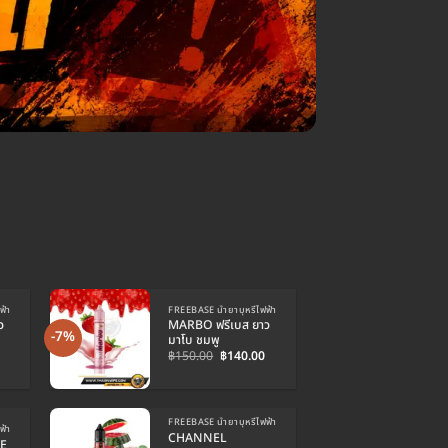
ฟ้า
FREEBASE น้ำยาบุหรี่ไฟฟ้า
ว
MARBO ฟรีเบส ยาว
-7%
มาโบ ชมพู
Original
Current
฿
150.00
฿
140.00
price
price
was:
is:
฿150.00.
฿140.00.
FREEBASE น้ำยาบุหรี่ไฟฟ้า
ฟ้า
CHANNEL
E