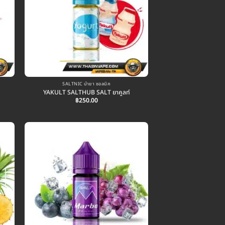
SALTNIC น้ำยา ซอลนิค
YAKULT SALTHUB SALT ยาคูลท์
฿
250.00