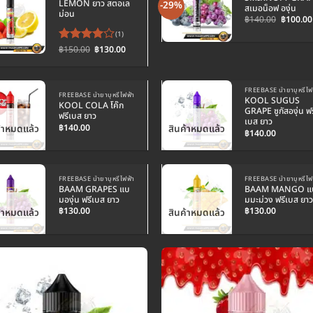
LEMON ยาว สตอเล
-29%
สเมอน็อฟ องุ่น
ม่อน
Original
฿
140.00
฿
100.00
price
(1)
was:
฿140.00
Original
Current
฿
150.00
฿
130.00
ให้
price
price
คะแนน
was:
is:
4
ตั้งแต่
฿150.00.
฿130.00.
1-5
FREEBASE น้ำยาบุหรี่ไฟ
คะแนน
FREEBASE น้ำยาบุหรี่ไฟฟ้า
KOOL SUGUS
KOOL COLA โค๊ก
GRAPE ซูกัสองุ่น ฟร
ฟรีเบส ยาว
เบส ยาว
฿
140.00
้าหมดแล้ว
สินค้าหมดแล้ว
฿
140.00
FREEBASE น้ำยาบุหรี่ไฟฟ้า
FREEBASE น้ำยาบุหรี่ไฟ
BAAM GRAPES แบ
BAAM MANGO แ
มองุ่น ฟรีเบส ยาว
มมะม่วง ฟรีเบส ยาว
฿
130.00
฿
130.00
้าหมดแล้ว
สินค้าหมดแล้ว