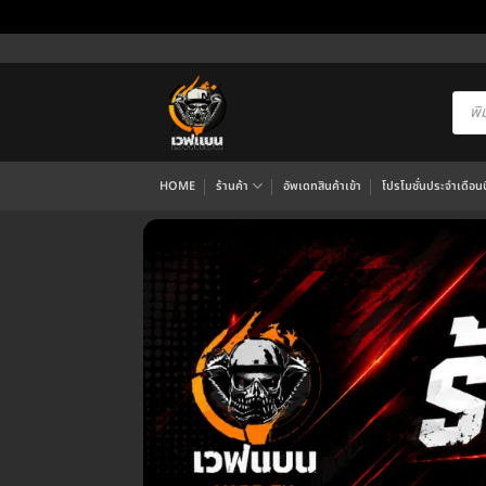
ข้าม
ไป
ยัง
Produ
searc
เนื้อหา
HOME
ร้านค้า
อัพเดทสินค้าเข้า
โปรโมชั่นประจำเดือนนี