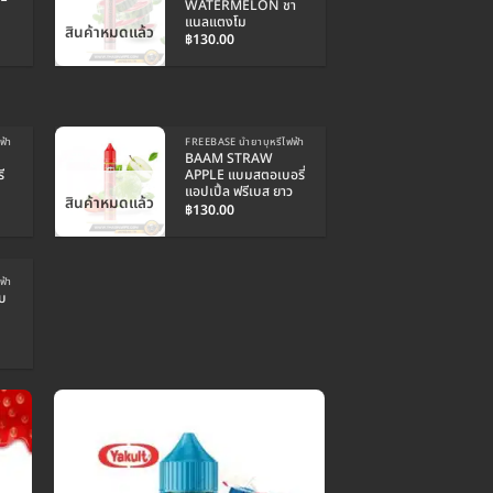
WATERMELON ชา
แนลแตงโม
Current
สินค้าหมดแล้ว
฿
130.00
price
is:
.
฿100.00.
ฟ้า
FREEBASE น้ำยาบุหรี่ไฟฟ้า
BAAM STRAW
ี
APPLE แบมสตอเบอรี่
แอปเปิ้ล ฟรีเบส ยาว
สินค้าหมดแล้ว
฿
130.00
ฟ้า
บ