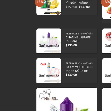
-13%
-13%
สไปรท์เลม่อนโซดา
Original
Current
฿
150.00
฿
130.00
price
price
was:
is:
฿150.00.
฿130.00.
FREEBASE น้ำยาบุหรี่ไฟฟ้า
CHANNEL GRAPE
ชาแนลองุ่น
฿
130.00
สินค้าหมดแล้ว
สินค
FREEBASE น้ำยาบุหรี่ไฟฟ้า
BAAM YAKULL แบม
ยาคูลท์ ฟรีเบส ยาว
฿
130.00
สินค้าหมดแล้ว
สินค