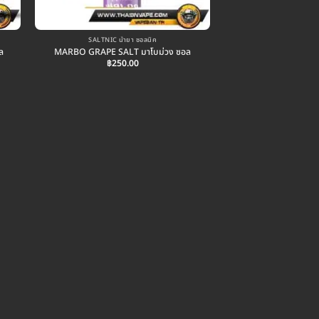
SALTNIC น้ำยา ซอลนิค
ล
MARBO GRAPE SALT มาโบม่วง ซอล
฿
250.00