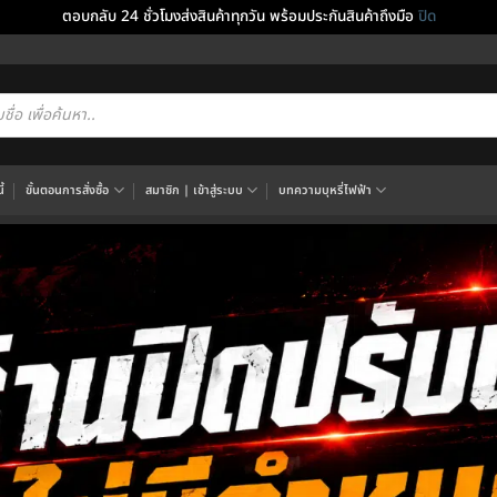
ตอบกลับ 24 ชั่วโมงส่งสินค้าทุกวัน พร้อมประกันสินค้าถึงมือ
ปิด
cts
h
้
ขั้นตอนการสั่งซื้อ
สมาชิก | เข้าสู่ระบบ
บทความบุหรี่ไฟฟ้า