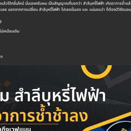
สูบแล้วได้กลิ่่นไหม้ นั่นเองครับผม เป็นสัญญาณที่บอกว่า สำลีบุหรี่ไฟฟ้า เกิดอาการช้ำแ
อะไรเลย นอกจากการเปลี่ยน สำลีบุหรี่ไฟฟ้า ไปเลยนั่นเอง และ แน่นอนว่า ก็ต้องมีวิธีถนอม
ง
ไม่เหมือนเดิม
าก