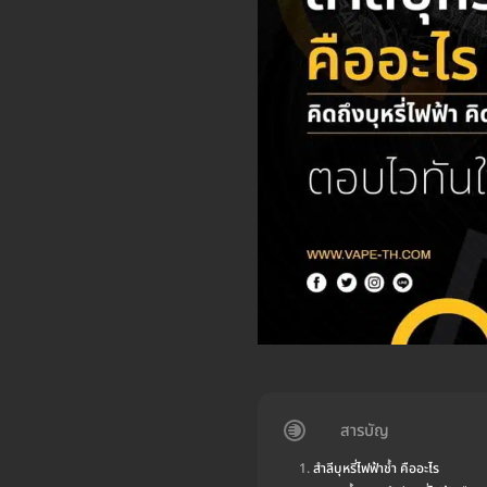
สารบัญ
สำลีบุหรี่ไฟฟ้าช้ำ คืออะไร