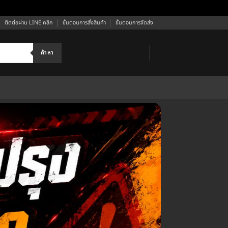
ติดต่อผ่าน LINE คลิก
ขั้นตอนการสั่งสินค้า
ขั้นตอนการจัดส่ง
ค้าหา