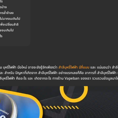
ะไร
ไรบ้าง
าการช้ำช้าลง
ี ไม่มากจนเกินไป
่พึ่งเปลี่ยนสำลี
บางจนเกินไป
ไร
าน บุหรี่ไฟฟ้า มือใหม่ อาจจะยังรู้จักเพียงว่า
สำลีบุหรี่ไฟฟ้า มีกี่แบบ
และ แน่นอนว่า สำลีบุ
ละ สำหรับ ปัญหาที่เกิดจาก สำลีบุหรี่ไฟฟ้า อย่างแรกเลยก็คือ อาการที่ สำลีบุหรี่ไฟฟ้า
 สำลีบุหรี่ไฟฟ้า คืออะไร และ เกิดจากอะไร ทางร้าน Vapeban ของเรา รวบรวมข้อมูลมา