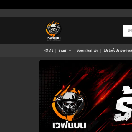
ข้าม
ไป
ยัง
Produ
searc
เนื้อหา
HOME
ร้านค้า
อัพเดทสินค้าเข้า
โปรโมชั่นประจำเดือนนี