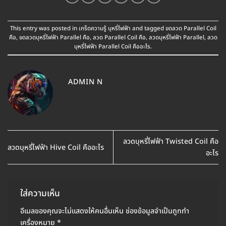
This entry was posted in
เกร็ดความรู้ บุหรี่ไฟฟ้า
and tagged
ขดลวด Parallel Coil
คือ
,
ขดลวดบุหรี่ไฟฟ้า Parallel คือ
,
ลวด Parallel Coil คือ
,
ลวดบุหรี่ไฟฟ้า Parallel
,
ลวด
บุหรี่ไฟฟ้า Parallel Coil คืออะไร
.
ADMIN N
ลวดบุหรี่ไฟฟ้า Twisted Coil คือ
ลวดบุหรี่ไฟฟ้า Hive Coil คืออะไร
อะไร
ใส่ความเห็น
อีเมลของคุณจะไม่แสดงให้คนอื่นเห็น
ช่องข้อมูลจำเป็นถูกทำ
เครื่องหมาย
*