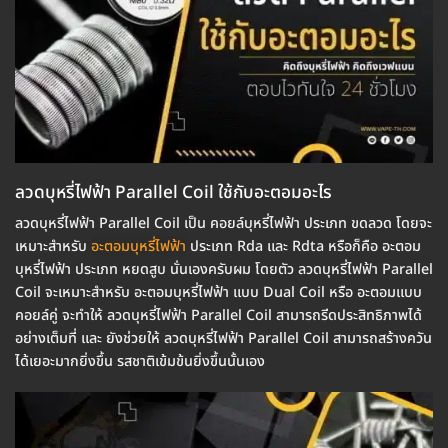
ลวดบุหรี่ไฟฟ้า Parallel Coil ใช้กับอะตอมอะไร
ลวดบุหรี่ไฟฟ้า Parallel Coil เป็น คอยล์บุหรี่ไฟฟ้า ประเภท ขดลวด โดยจะ
เหมาะสำหรับ
อะตอมบุหรี่ไฟฟ้า
ประเภท Rda และ Rdta หรือก็คือ อะตอม
บุหรี่ไฟฟ้า ประเภท หยดสูบ นั่นเองครับผม โดยตัว ลวดบุหรี่ไฟฟ้า Parallel
Coil จะเหมาะสำหรับ อะตอมบุหรี่ไฟฟ้า แบบ Dual Coil หรือ อะตอมแบบ
คอยล์คู่ จะทำให้ ลวดบุหรี่ไฟฟ้า Parallel Coil สามารถรีดประสิทธิภาพได้
อย่างเต็มที่ และ ยังช่วยให้ ลวดบุหรี่ไฟฟ้า Parallel Coil สามารถสร้างควัน
ได้เยอะมากยิ่งขึ้น รสชาติเข้มข้นยิ่งขึ้นนั้นเอง