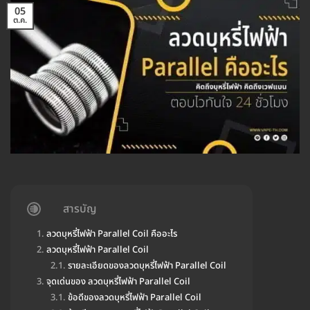
05
ต.ค.
สารบัญ
ลวดบุหรี่ไฟฟ้า Parallel Coil คืออะไร
ลวดบุหรี่ไฟฟ้า Parallel Coil
รายละเอียดของลวดบุหรี่ไฟฟ้า Parallel Coil
จุดเด่นของ ลวดบุหรี่ไฟฟ้า Parallel Coil
ข้อดีของลวดบุหรี่ไฟฟ้า Parallel Coil