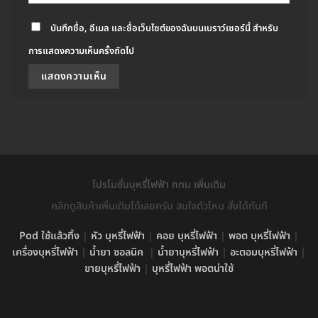
บันทึกชื่อ, อีเมล และชื่อเว็บไซต์ของฉันบนเบราว์เซอร์นี้ สำหรับ
การแสดงความเห็นครั้งถัดไป
โปรโมชั่นบุหรี่ไฟฟ้า กทม เพิ่มเติม
คลิกดูสินค้าเพิ่มเติมได้เลยครับ สนใจตัวไหน สั่งได้ทันที
Pod ใช้แล้วทิ้ง
|
หัว บุหรี่ไฟฟ้า
|
คอย บุหรี่ไฟฟ้า
|
พอต บุหรี่ไฟฟ้า
|
เครื่องบุหรี่ไฟฟ้า
|
น้ำยา ซอลนิค
|
น้ำยาบุหรี่ไฟฟ้า
|
อะตอมบุหรี่ไฟฟ้า
|
ขายบุหรี่ไฟฟ้า
|
บุหรี่ไฟฟ้า พอตน่าใช้