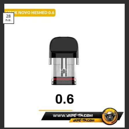
28
ก.ย.