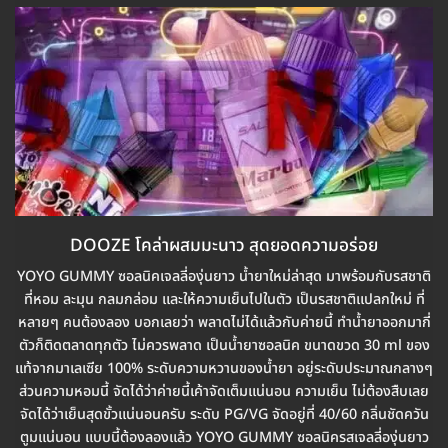
DOOZE โคล่าผสมมะนาว สุดยอดความอร่อย
YOYO GUMMY ซอลนิคเจลลี่องุ่นยาว น้ำยาใหม่ล่าสุด มาพร้อมกับรสชาติ
ที่หอม ละมุน กลมกล่อม และให้ความเย็นไปในตัว เป็นรสชาติแปลกใหม่ ที่
หลายๆ คนต้องลอง บอกเลยว่า พลาดไม่ได้แล้วกับค่ายนี้ ทำน้ำยาออกมากี่
ตัวก็ติดตลาดทุกตัว ไม่ควรพลาด เป็นน้ำยาซอลนิค ขนาดขวด 30 ml ของ
แท้จากมาเลเซีย 100% ระดับความหวานของน้ำยา อยู่ระดับประมาณกลางๆ
ส่วนความหอมนี้ จัดได้ว่าค่ายนี้เค้าจัดเต็มแน่นอน ความเย็น ไม่ต้องสืบเลย
จัดได้ว่าเย็นสุดขั้วแน่นอนครับ ระดับ PG/VG จัดอยู่ที่ 40/60 กลิ่นชัดควัน
ตูมแน่นอน แบบนี้ต้องลองแล้ว YOYO GUMMY ซอลนิครสเจลลี่องุ่นยาว