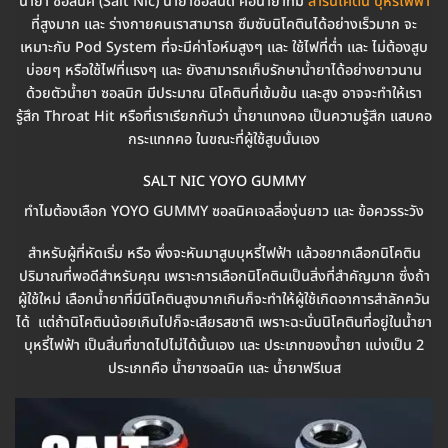
น้ำยา ซอลนิค (Salt Nic) น้ำยาซอลนิด คือน้ำยาที่มี
สารนิโคติน บุหรี่ไฟฟ้า
ที่สูงมาก และ ร่างกายคนเราสามารถ ซึมซับนิโคตินได้อย่างเร็วมาก จะ
เหมาะกับ Pod System ที่จะมีค่าโอห์มสูงๆ และ ใช้ไฟที่ต่ำ และ ไม่ต้องสูบ
บ่อยๆ หรือใช้ไฟที่แรงๆ และ ยังสามารถเก็บรักษาน้ำยาได้อย่างยาวนาน
ด้วยตัวน้ำยา ซอลนิก มีประมาณ นิโคตินที่เข้มข้น และสูง อาจจะทำให้เรา
รู้สึก Throat Hit หรือที่เราเรียกกันว่า น้ำยาแทงคอ เป็นความรู้สึก แสบคอ
กระแทกคอ ในขณะที่ผู้ใช้สูบนั้นเอง
SALT NIC YOYO GUMMY
ทำไมต้องเลือก YOYO GUMMY ซอลนิคเจลลี่องุ่นยาว และ ข้อควรระวัง
สำหรับผู้ที่หัดเริ่ม หรือ พึ่งจะหันมาสูบบุหรี่ไฟฟ้า แล้วอยากเลือกนิโคติน
ปริมาณที่พอดีสำหรับคุณ เพราะการเลือกนิโคตินเป็นสิ่งที่สำคัญมาก ซึ่งถ้า
ผู้ใช้ใหม่ เลือกน้ำยาที่มีนิโคตินสูงมากเกินก็จะทำให้ผู้ใช้เกิดอาการสำลักควัน
ได้ แต่ถ้านิโคตินน้อยเกินไปก็จะเสียรสชาติ เพราะฉะนั่นนิโคตินที่อยู่ในน้ำยา
บุหรี่ไฟฟ้า เป็นสิ่นที่ขาดไปไม่ได้นั้นเอง และ ประเภทของน้ำยา แบ่งเป็น 2
ประเภทคือ น้ำยาซอลนิค และ น้ำยาฟรีเบส