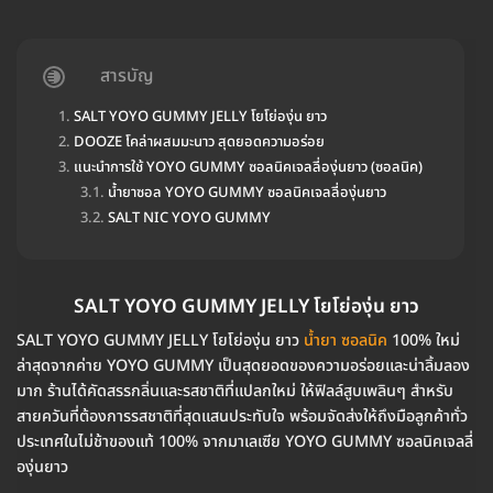
สารบัญ
SALT YOYO GUMMY JELLY โยโย่องุ่น ยาว
DOOZE โคล่าผสมมะนาว สุดยอดความอร่อย
แนะนำการใช้ YOYO GUMMY ซอลนิคเจลลี่องุ่นยาว (ซอลนิค)
น้ำยาซอล YOYO GUMMY ซอลนิคเจลลี่องุ่นยาว
SALT NIC YOYO GUMMY
SALT YOYO GUMMY JELLY โยโย่องุ่น ยาว
SALT YOYO GUMMY JELLY โยโย่องุ่น ยาว
น้ำยา ซอลนิค
100% ใหม่
ล่าสุดจากค่าย YOYO GUMMY เป็นสุดยอดของความอร่อยและน่าลิ้มลอง
มาก ร้านได้คัดสรรกลิ่นและรสชาติที่แปลกใหม่ ให้ฟิลล์สูบเพลินๆ สำหรับ
สายควันที่ต้องการรสชาติที่สุดแสนประทับใจ พร้อมจัดส่งให้ถึงมือลูกค้าทั่ว
ประเทศในไม่ช้าของแท้ 100% จากมาเลเซีย YOYO GUMMY ซอลนิคเจลลี่
องุ่นยาว