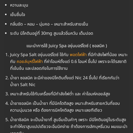
หวานละมุน
เย็นชื่นใจ
กลิ่นชัด – หอม – นุ่มคอ – เหมาะสำหรับสายเย็น
ระดับ นิโคตินอยู่ที่ 30mg สูบแล้วอิ่มควัน เต็มปอด
แนะนำการใช้ Juicy Spa องุ่นบอร์โดซ์ ( ซอลนิค )
Juicy Spa Salt องุ่นบอร์โดซ์ ใช้กับ
พอตไฟฟ้า
ที่มีกำลังไฟที่น้อย เหมาะ
กับ
คอยล์บุหรี่ไฟฟ้า
ที่ค่าโอมห์ตั้งแต่ 0.6 โอมห์ ขึ้นไป เพราะจะได้รสชาติ
ที่เข้มข้น และปลอดภัยในการใช้งาน
น้ำยา ซอลนิค จะมีค่าของนิโคตินตั้งแต่ Nic 24 ขึ้นไป ที่เรียกกันว่า
น้ำยา Salt Nic
เหมาะสำหรับใช้กับเครื่องที่มีกำลังไฟต่ำ และ ค่าโอมห์คอยล์สูง
น้ำยาซอลนิค เป็นน้ำยา ที่มีนิคโตติลสูง เหมาะสำหรับสายควันที่ชอบ
ความนุ่มนวล หรือ ต้องการนิคโคติลสูง เหมาะเลยทีเดียว
น้ำยาซิลนิค จะเป็นน้ำยาที่ สูบอิ่มเป็นคำๆ เพราะ มีนิโคตินอยู่ในระดับสูง
จะทำให้เราสูบแปปเดียวจะอิ่มนิคง่าย ถ้าต้องการเลิกบุหรี่มวน ผมแนะนำ