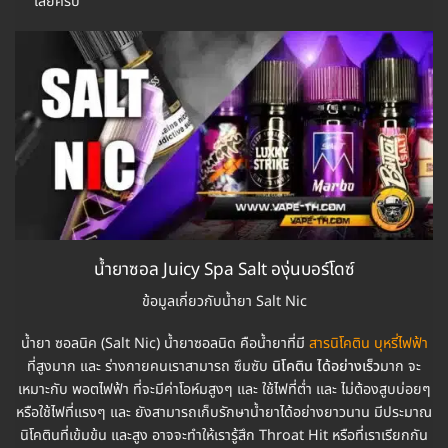
เลยครับ
น้ำยาซอล Juicy Spa Salt องุ่นบอร์โดซ์
ข้อมูลเกี่ยวกับน้ำยา Salt Nic
น้ำยา ซอลนิค (Salt Nic) น้ำยาซอลนิด คือน้ำยาที่มี
สารนิโคติน บุหรี่ไฟฟ้า
ที่สูงมาก และ ร่างกายคนเราสามารถ ซึมซับ
นิโคติน ได้อย่างเร็ว
มาก จะ
เหมาะกับ พอตไฟฟ้า ที่จะมีค่าโอห์มสูงๆ และ ใช้ไฟที่ต่ำ และ ไม่ต้องสูบบ่อยๆ
หรือใช้ไฟที่แรงๆ และ ยังสามารถเก็บรักษาน้ำยาได้อย่างยาวนาน มีประมาณ
นิโคตินที่เข้มข้น และสูง อาจจะทำให้เรารู้สึก Throat Hit หรือที่เราเรียกกัน