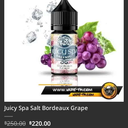
Juicy Spa Salt Bordeaux Grape
Original
Current
250.00
220.00
฿
฿