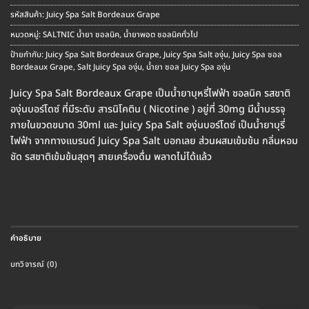
price
price
was:
is:
รหัสสินค้า:
Juicy Spa Salt Bordeaux Grape
฿250.00.
฿220.00.
หมวดหมู่:
SALTNIC น้ำยา ซอลนิค
,
น้ำยาพอต ซอลนิคทั่วไป
ป้ายกำกับ:
Juicy Spa Salt Bordeaux Grape
,
Juicy Spa Salt องุ่น
,
Juicy Spa ซอล
Bordeaux Grape
,
Salt Juicy Spa องุ่น
,
น้ำยา ซอล Juicy Spa องุ่น
Juicy Spa Salt Bordeaux Grape เป็นน้ำยาบุหรี่ไฟฟ้า ซอลนิค รสชาติ
องุ่นบอร์โดซ์ ที่มีระดับ สารนิโคติน ( Nicotine ) อยู่ที่ 30mg มีน้ำบรรจุ
ภายในขวดขนาด 30ml และ Juicy Spa Salt องุ่นบอร์โดซ์ เป็นน้ำยาบุรี่
ไฟฟ้า จากทางแบรนด์ Juicy Spa Salt บอกเลย ส่วนผสมเข้มข้น กลิ่นหอม
ชัด รสชาติเข้มข้นสุดๆ สายเครื่องดื่ม พลาดไม่ได้แล้ว
คำอธิบาย
บทวิจารณ์ (0)