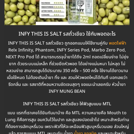
INFY THIS IS SALT รสถั่วเขียว ใช้กับพอตอะไร
INFY THIS IS SALT รสถั่วเขียว ถูกออกแบบให้ใช้งานคู่กับ
พอตไฟฟ้า
Relx Infinity, Phantom, INFY Series Pod, Marbo Zero Pod,
NEXT Pro Pod ได้ สามารถบรรจุน้ำยาได้ถึง 2ml ถอดเปลี่ยนง่าย ไม่ยุ่ง
ยาก ด้วยระบบแม่เหล็ก ที่ช่วยยึดหัวพอต ได้อย่างแน่นหนา ไม่หลุด ไม่
หลวมง่าย สามารถสูบได้ประมาณ 350 ครั้ง – 500 ครั้ง ใช้งานได้ยาวนาน
เมื่อใช้หมด ไม่ต้องเติมน้ำยา ทิ้ง และ สวมใหัวพอตใหม่ได้ทันที บอกเลยว่า
รีดกลิ่น และ รสชาติที่หอมหวานชัดเจนสุดๆ ขอแนะนำเลยครับ หัวน้ำยา
INFY MUNG BEAN
INFY THIS IS SALT รสถั่วเขียว ให้ฟิวสูบแบบ MTL
แบบ แรกที่เราเคยได้ยินกันมาบ้าง คือ MTL ความหมายคือ Mouth to
Lung ก็คือการสูบ อมควันไว้ในปาก และสูบลงปอดเข้าไป เหมาะสำหรับท่าน
ที่ต้องการเลิกบุหรี่มวน เพราะฟิวที่ให้จะเหมือนฟิวสูบบุหรี่มวนเลย ส่วนใหญ่
แล้ว การสูบแบบ MTL เหมาะกับ น้ำยา
น้ำยา ซอลนิค
และเหมาะสำหรับ