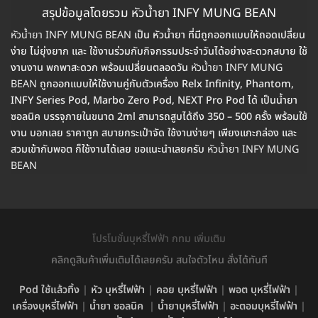
สรุปข้อมูลโดยรวม หัวน้ำยา INFY MUNG BEAN
หัวน้ำยา INFY MUNG BEAN
เป็น หัวน้ำยา ที่มีถูกออกแบบให้ถอดเปลี่ยน
ง่าย ไม่ยุ่งยาก และ ใช้งานร่วมกับกิจกรรมประจำวันได้อย่างสะดวกสบาย ใช้
งานงาน พกพาสะดวก พร้อมเปลี่ยนตลอดวัน
หัวน้ำยา INFY MUNG
BEAN
ถูกออกแบบให้ใช้งานคู่กับตัวเครื่อง Relx Infinity, Phantom,
INFY Series Pod, Marbo Zero Pod, NEXT Pro Pod ได้ เป็นน้ำยา
ซอลนิค บรรจุภายในขนาด 2ml สามารถสูบได้ถึง 350 – 500 ครั้ง พร้อมใช้
งาน บอกเลย ราคาถูก สบายกระเป๋าจัด ใช้งานง่ายๆ เพียงแกะกล่อง และ
สวมเข้ากับพอต ก็ใช้งานได้เลย ขอแนะนำเลยครับ
หัวน้ำยา INFY MUNG
BEAN
โปรโมชั่นบุหรี่ไฟฟ้า กทม เพิ่มเติม
คลิกดูสินค้าเพิ่มเติมได้เลยครับ สนใจตัวไหน สั่งได้ทันที
Pod ใช้แล้วทิ้ง
|
หัว บุหรี่ไฟฟ้า
|
คอย บุหรี่ไฟฟ้า
|
พอต บุหรี่ไฟฟ้า
|
เครื่องบุหรี่ไฟฟ้า
|
น้ำยา ซอลนิค
|
น้ำยาบุหรี่ไฟฟ้า
|
อะตอมบุหรี่ไฟฟ้า
|