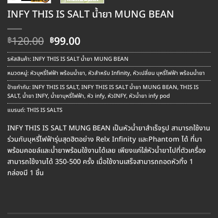
INFY THIS IS SALT น้ำยา MUNG BEAN
Original
Current
120.00
99.00
฿
฿
price
price
was:
is:
รหัสสินค้า:
INFY THIS IS SALT น้ำยา MUNG BEAN
฿120.00.
฿99.00.
หมวดหมู่:
หัวบุหรี่ไฟฟ้า พร้อมน้ำยา
,
หัวสำหรับ Infinity
,
หัวเปลี่ยน บุหรี่ไฟฟ้า พร้อมน้ำยา
ป้ายกำกับ:
INFY THIS IS SALT
,
INFY THIS IS SALT น้ำยา MUNG BEAN
,
THIS IS
SALT
,
น้ำยา INFY
,
น้ำยาบุหรี่ไฟฟ้า
,
หัว infy
,
หัวINFY
,
หัวน้ำยา infy pod
แบรนด์:
THIS IS SALTS
INFY THIS IS SALT MUNG BEAN เป็นหัวน้ำยาสำเร็จรูป สามารถใช้งาน
ร่วมกับบุหรี่ไฟฟ้ารุ่นสุดฮิตอย่าง Relx Infinity และPhantom ได้ ที่มา
พร้อมคอยล์และน้ำยาพร้อมใช้งานได้เลย เพียงแค่ใส่หัวน้ำยาไปที่ตัวเครื่อง
สามารถใช้งานได้ 350-500 ครั้ง เมื่อใช้งานเสร็จสามารถถอดหัวทิ้ง 1
กล่องมี 1 ชิ้น