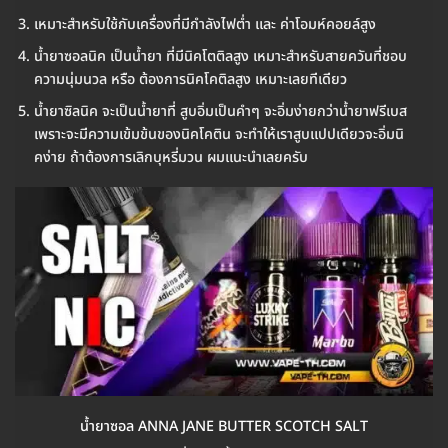
เหมาะสำหรับใช้กับเครื่องที่มีกำลังไฟต่ำ และ ค่าโอมห์คอยล์สูง
น้ำยาซอลนิค เป็นน้ำยา ที่มีนิคโตติลสูง เหมาะสำหรับสายควันที่ชอบ
ความนุ่มนวล หรือ ต้องการนิคโคติลสูง เหมาะเลยทีเดียว
น้ำยาซิลนิค จะเป็นน้ำยาที่ สูบอิ่มเป็นคำๆ จะอิ่มง่ายกว่าน้ำยาฟรีเบส
เพราะจะมีความเข้มข้นของนิคโคติน จะทำให้เราสูบแปปเดียวจะอิ่มนิ
คง่าย ถ้าต้องการเลิกบุหรี่มวน ผมแนะนำเลยครับ
น้ำยาซอล ANNA JANE BUTTER SCOTCH SALT