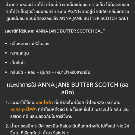
ส่วนความหอมนี้ จัดได้ว่าค่ายนี้เค้าจัดเต็มแน่นอน ความเย็น ไม่ต้องสืบเลย
จัดได้ว่าเย็นสุดขั้วแน่นอนครับ ระดับ PG/VG จัดอยู่ที่ 50/50 กลิ่นชัดควัน
ตูมแน่นอน แบบนี้ต้องลองแล้ว ANNA JANE BUTTER SCOTCH SALT
รสชาติที่ได้รับจาก ANNA JANE BUTTER SCOTCH SALT
กลิ่นหอมชวนให้ลิ้มลอง
หวานละมุน
เย็นชื่นใจ
กลิ่นชัด – หอม – นุ่มคอ – เหมาะสำหรับสายเย็น
แนะนำการใช้ ANNA JANE BUTTER SCOTCH (ซอ
ลนิค)
แนะนำให้ใช้กับ
พอตไฟฟ้า
ที่มีกำลังไฟที่น้อย ค่าโอมห์สูง เหมาะกับ
คอยล์บุหรี่ไฟฟ้า
ที่ค่าโอมห์ตั้งแต่ 0.6 โอมห์ ขึ้นไป เพราะจะได้ กลิ่น และ
รสชาติ ที่ดี และปลอดภัยในการใช้งาน
น้ำยา ซอลนิค จะมีค่าของนิโคติลในระดับที่แตกต่างกันไปตั้งแต่ Nic 24
ขึ้นไป ที่เรียกกันว่า น้ำยา Salt Nic