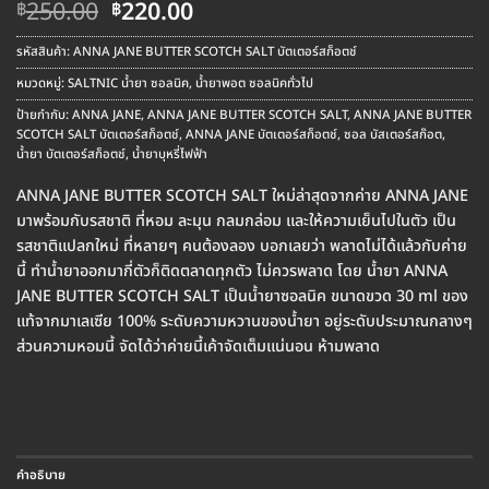
Original
Current
250.00
220.00
฿
฿
price
price
was:
is:
รหัสสินค้า:
ANNA JANE BUTTER SCOTCH SALT บัตเตอร์สก็อตช์
฿250.00.
฿220.00.
หมวดหมู่:
SALTNIC น้ำยา ซอลนิค
,
น้ำยาพอต ซอลนิคทั่วไป
ป้ายกำกับ:
ANNA JANE
,
ANNA JANE BUTTER SCOTCH SALT
,
ANNA JANE BUTTER
SCOTCH SALT บัตเตอร์สก็อตช์
,
ANNA JANE บัตเตอร์สก็อตช์
,
ซอล บัสเตอร์สก๊อต
,
น้ำยา บัตเตอร์สก็อตช์
,
น้ำยาบุหรี่ไฟฟ้า
ANNA JANE BUTTER SCOTCH SALT ใหม่ล่าสุดจากค่าย ANNA JANE
มาพร้อมกับรสชาติ ที่หอม ละมุน กลมกล่อม และให้ความเย็นไปในตัว เป็น
รสชาติแปลกใหม่ ที่หลายๆ คนต้องลอง บอกเลยว่า พลาดไม่ได้แล้วกับค่าย
นี้ ทำน้ำยาออกมากี่ตัวก็ติดตลาดทุกตัว ไม่ควรพลาด โดย น้ำยา ANNA
JANE BUTTER SCOTCH SALT เป็นน้ำยาซอลนิค ขนาดขวด 30 ml ของ
แท้จากมาเลเซีย 100% ระดับความหวานของน้ำยา อยู่ระดับประมาณกลางๆ
ส่วนความหอมนี้ จัดได้ว่าค่ายนี้เค้าจัดเต็มแน่นอน ห้ามพลาด
คำอธิบาย