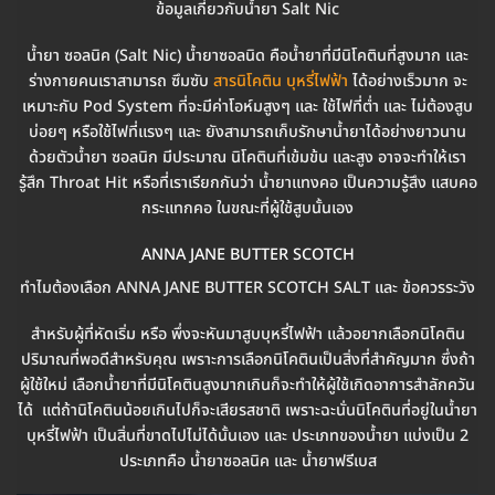
ข้อมูลเกี่ยวกับน้ำยา Salt Nic
น้ำยา ซอลนิค (Salt Nic) น้ำยาซอลนิด คือน้ำยาที่มีนิโคตินที่สูงมาก และ
ร่างกายคนเราสามารถ ซึมซับ
สารนิโคติน บุหรี่ไฟฟ้า
ได้อย่างเร็วมาก จะ
เหมาะกับ Pod System ที่จะมีค่าโอห์มสูงๆ และ ใช้ไฟที่ต่ำ และ ไม่ต้องสูบ
บ่อยๆ หรือใช้ไฟที่แรงๆ และ ยังสามารถเก็บรักษาน้ำยาได้อย่างยาวนาน
ด้วยตัวน้ำยา ซอลนิก มีประมาณ นิโคตินที่เข้มข้น และสูง อาจจะทำให้เรา
รู้สึก Throat Hit หรือที่เราเรียกกันว่า น้ำยาแทงคอ เป็นความรู้สึง แสบคอ
กระแทกคอ ในขณะที่ผู้ใช้สูบนั้นเอง
ANNA JANE BUTTER SCOTCH
ทำไมต้องเลือก ANNA JANE BUTTER SCOTCH SALT และ ข้อควรระวัง
สำหรับผู้ที่หัดเริ่ม หรือ พึ่งจะหันมาสูบบุหรี่ไฟฟ้า แล้วอยากเลือกนิโคติน
ปริมาณที่พอดีสำหรับคุณ เพราะการเลือกนิโคตินเป็นสิ่งที่สำคัญมาก ซึ่งถ้า
ผู้ใช้ใหม่ เลือกน้ำยาที่มีนิโคตินสูงมากเกินก็จะทำให้ผู้ใช้เกิดอาการสำลักควัน
ได้ แต่ถ้านิโคตินน้อยเกินไปก็จะเสียรสชาติ เพราะฉะนั่นนิโคตินที่อยู่ในน้ำยา
บุหรี่ไฟฟ้า เป็นสิ่นที่ขาดไปไม่ได้นั้นเอง และ ประเภทของน้ำยา แบ่งเป็น 2
ประเภทคือ น้ำยาซอลนิค และ น้ำยาฟรีเบส