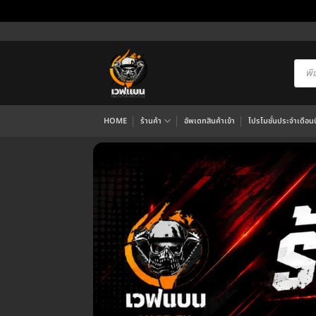
ข้าม
ไป
ยัง
Produ
searc
เนื้อหา
HOME
ร้านค้า
อัพเดทสินค้าเข้า
โปรโมชั่นประจำเดือนนี