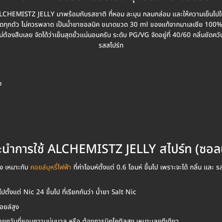
LCHEMISTZ JELLY มาพร้อมกับรสชาติ ที่หอม ละมุน กลมกล่อม และให้ความเย็นไปใ
ติดตลาดทุกตัว ไม่ควรพลาด เป็นน้ำยาซอลนิค ขนาดขวด 30 ml ของแท้จากมาเลเซีย 10
น ไม่ต้องสืบเลย จัดได้ว่าเย็นสุดขั้วแน่นอนครับ ระดับ PG/VG จัดอยู่ที่ 40/60 กลิ
รสสไปร์ท
ง
นำการใช้ ALCHEMISTZ JELLY สไปร์ท (ซอล
สูง เหมาะกับ
คอยล์บุหรี่ไฟฟ้า
ที่ค่าโอมห์ตั้งแต่ 0.6 โอมห์ ขึ้นไป เพราะจะได้ กลิ่น และ รส
ตั้งแต่ Nic 24 ขึ้นไป ที่เรียกกันว่า น้ำยา Salt Nic
คอยล์สูง
สายควันที่ชอบความนุ่มนวล หรือ ต้องการนิคโคติลสูง เหมาะเลยทีเดียว