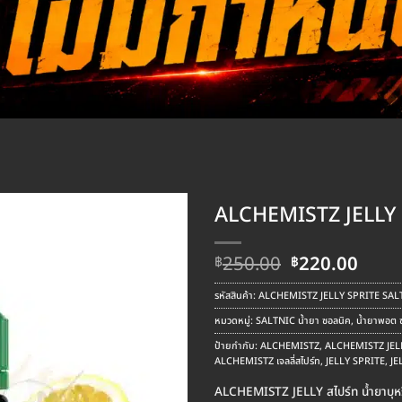
ALCHEMISTZ JELLY S
Original
Curr
250.00
220.00
฿
฿
price
pric
was:
is:
รหัสสินค้า:
ALCHEMISTZ JELLY SPRITE SALT เ
฿250.00.
฿220
หมวดหมู่:
SALTNIC น้ำยา ซอลนิค
,
น้ำยาพอต ซ
ป้ายกำกับ:
ALCHEMISTZ
,
ALCHEMISTZ JELLY
ALCHEMISTZ เจลลี่สไปร์ท
,
JELLY SPRITE
,
JE
ALCHEMISTZ JELLY สไปร์ท น้ำยาบุหรี