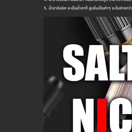
น้ำยาซิลนิค จะเป็นน้ำยาที่ สูบอิ่มเป็นคำๆ จะอิ่มง่า