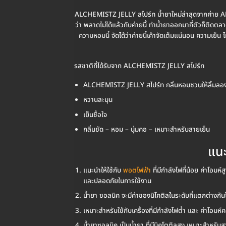
ALCHEMISTZ JELLY สไปร์ท น้ำยาใหม่ล่าสุดจากค่าย A
ว่า พลาดไม่ได้แล้วกับค่ายนี้ ทำน้ำยาออกมากี่ตัวก็
ความหอมนี้ จัดได้ว่าค่ายนี้เค้าจัดเต็มแน่นอน ความเย็
รสชาติที่ได้รับจาก ALCHEMISTZ JELLY สไปร์ท
ALCHEMISTZ JELLY สไปร์ท กลิ่นหอมชวนให้ลิ้มลอ
หวานละมุน
เย็นชื่อใจ
กลิ่นชัด – หอม – นุ่มคอ – เหมาะสำหรับสายเย็น
แนะ
แนะนำให้ใช้กับ
พอตไฟฟ้า
ที่มีกำลังไฟที่น้อย ค่าโอมห์
และปลอดภัยในการใช้งาน
น้ำยา ซอลนิค จะมีค่าของนิโคติลในระดับที่แตกต่างกันไป
เหมาะสำหรับใช้กับเครื่องที่มีกำลังไฟต่ำ และ ค่าโอมห์
น้ำยาซอลนิค เป็นน้ำยา ที่มีนิคโตติลสูง เหมาะสำหรับ