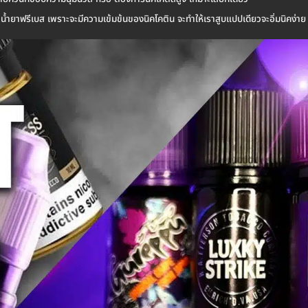
ยกว่าน้ำยาฟรีเบส เพราะจะมีความเข้มข้นของนิคโคติน จะทำให้เราสูบแปปเดียวจะอิ่มนิคง่