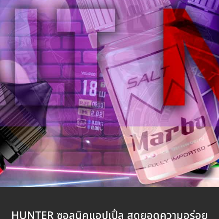
HUNTER ซอลนิคแอปเปิ้ล สุดยอดความอร่อย