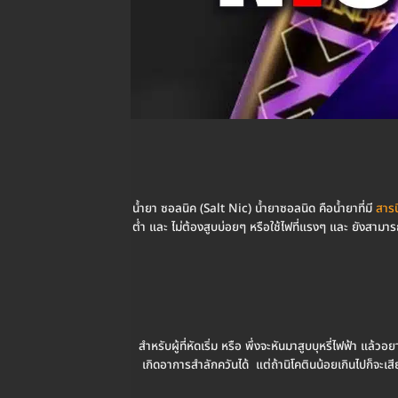
น้ำยา ซอลนิค (Salt Nic) น้ำยาซอลนิด คือน้ำยาที่มี
สารน
ต่ำ และ ไม่ต้องสูบบ่อยๆ หรือใช้ไฟที่แรงๆ และ ยังสามารถ
สำหรับผู้ที่หัดเริ่ม หรือ พึ่งจะหันมาสูบบุหรี่ไฟฟ้า แล้ว
เกิดอาการสำลักควันได้ แต่ถ้านิโคตินน้อยเกินไปก็จะเสีย