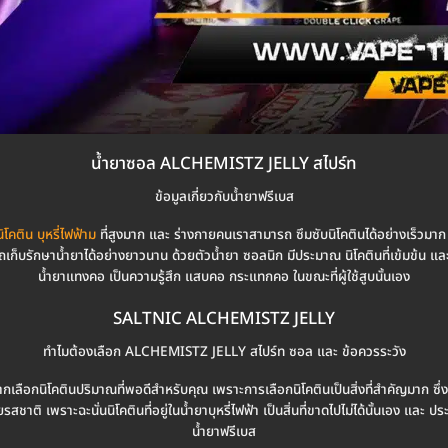
น้ำยาซอล ALCHEMISTZ JELLY สไปร์ท
ข้อมูลเกี่ยวกับน้ำยาฟรีเบส
ิโคติน บุหรี่ไฟฟ้าม
ที่สูงมาก และ ร่างกายคนเราสามารถ ซึมซับนิโคตินได้อย่างเร็วมาก 
เก็บรักษาน้ำยาได้อย่างยาวนาน ด้วยตัวน้ำยา ซอลนิก มีประมาณ นิโคตินที่เข้มข้น และส
น้ำยาแทงคอ เป็นความรู้สึก แสบคอ กระแทกคอ ในขณะที่ผู้ใช้สูบนั้นเอง
SALTNIC ALCHEMISTZ JELLY
ทำไมต้องเลือก ALCHEMISTZ JELLY สไปร์ท ซอล และ ข้อควรระวัง
อยากเลือกนิโคตินปริมาณที่พอดีสำหรับคุณ เพราะการเลือกนิโคตินเป็นสิ่งที่สำคัญมาก ซึ่งถ้าผ
รสชาติ เพราะฉะนั่นนิโคตินที่อยู่ในน้ำยาบุหรี่ไฟฟ้า เป็นสิ่นที่ขาดไปไม่ได้นั้นเอง แ
น้ำยาฟรีเบส