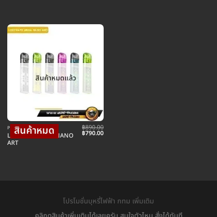
สินค้าหมดแล้ว
฿
890.00
POD พอตบุหรี่ไฟฟ้า
Original
Current
฿
790.00
LOSTVAPE URSA NANO
price
price
ART
was:
is:
฿890.00.
฿790.00.
โปรโมชั่นบุหรี่ไฟฟ้า กทม เพิ่มเติม
คลิกดูสินค้าเพิ่มเติมได้เลยครับ สนใจตัวไหน สั่งได้ทันที