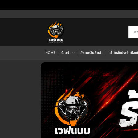
ข้าม
ไป
ยัง
Produ
searc
เนื้อหา
HOME
ร้านค้า
อัพเดทสินค้าเข้า
โปรโมชั่นประจำเดือนนี