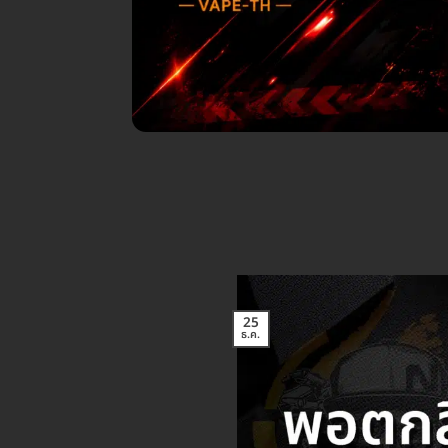
25
ธ.ค.