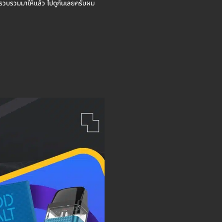
รารวบรวมมาให้แล้ว ไปดูกันเลยครับผม