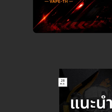
28
พ.ย.