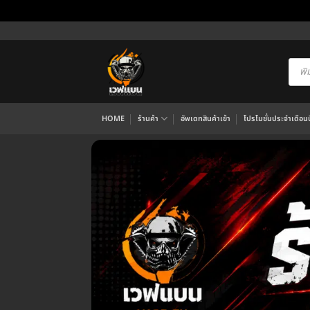
ข้าม
ไป
ยัง
Produ
searc
เนื้อหา
HOME
ร้านค้า
อัพเดทสินค้าเข้า
โปรโมชั่นประจำเดือนนี