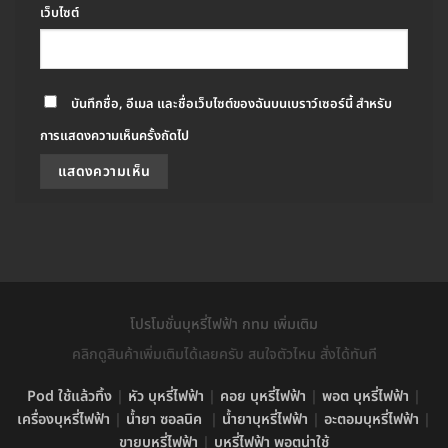
เว็บไซต์
บันทึกชื่อ, อีเมล และชื่อเว็บไซต์ของฉันบนเบราว์เซอร์นี้ สำหรับ
การแสดงความเห็นครั้งถัดไป
โปรโมชั่นบุหรี่ไฟฟ้า กทม เพิ่มเติม
คลิกดูสินค้าเพิ่มเติมได้เลยครับ สนใจตัวไหน สั่งได้ทันที
Pod ใช้แล้วทิ้ง
|
หัว บุหรี่ไฟฟ้า
|
คอย บุหรี่ไฟฟ้า
|
พอต บุหรี่ไฟฟ้า
|
เครื่องบุหรี่ไฟฟ้า
|
น้ำยา ซอลนิค
|
น้ำยาบุหรี่ไฟฟ้า
|
อะตอมบุหรี่ไฟฟ้า
|
ขายบุหรี่ไฟฟ้า
|
บุหรี่ไฟฟ้า พอตน่าใช้