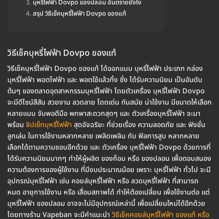
บุหรี่ไฟฟ้า Dovpo ของปลอม อันตรายยังไง
สรุป วิธีเช็คบุหรี่ไฟฟ้า Dovpo ของแท้
วิธีเช็คบุหรี่ไฟฟ้า Dovpo ของแท้
วิธีเช็คบุหรี่ไฟฟ้า Dovpo ของแท้ ได้ออกแบบ บุหรี่ไฟฟ้า ประเภท กล่อง
บุหรี่ไฟฟ้า พอตไฟฟ้า และ พอตใช้แล้วทิ้ง ซึ่ง ได้รับความนิยม เป็นอันดับ
ต้นๆ ของตลาดอุตสาหกรรมบุหรี่ไฟฟ้า โดยตัวเครื่อง บุหรี่ไฟฟ้า Dovpo
จะมีดีไซน์สีสัน สวยงาม ลวดลาย โดดเด่น ทันสมัย น่าใช้งาน มีขนาดให้เลือก
หลายแบบ จับพอดีมือ พกพาสะดวกสุดๆ และ ตัวเครื่องบุหรี่ไฟฟ้า จะมา
พร้อม
ชิปเซ็ทบุหรี่ไฟฟ้า
สุดอัจฉริยะ ที่ช่วยเรื่อง ความลอดภัย และ ฟังชั่น
ลูกเล่น ในการใช้งานหลากหลาย เพลิดเพลิน กับ ฟิลการสูบ หลากหลาย
เลือกได้ตามความชอบอีกด้วย และ ตัวเครื่อง บุหรี่ไฟฟ้า Dovpo ด้วยการที่
ได้รับความนิยมมากๆ ทำให้ผู้ผลิต ของก็อบ หรือ ของปลอม เพื่อตอบสนอง
ความต้องการของผู้ใช้งาน ที่มีงบประมาณน้อย เพราะ บุหรี่ไฟฟ้า ทั่วไป จะมี
อุปกรณ์บุหรี่ไฟฟ้า เช่น คอยล์บุหรี่ไฟฟ้า หรือ ลวดบุหรี่ไฟฟ้า ที่สามารถ
หมด อายุการใช้งาน หรือ เสื่อมสภาพได้ ทำให้ต้องเปลี่ยน เพื่อใช้งานต่อ แต่
บุหรี่ไฟฟ้า ของปลอม อาจจะไม่มีอุปกรณ์เหล่านี้ เพื่อเปลี่ยนใหม่ได้อีกด้วย
โดยทางร้าน Vapeban จะมีคำแนะนำ
วิธีเช็คคอยล์บุหรี่ไฟฟ้า ของแท้ หรือ