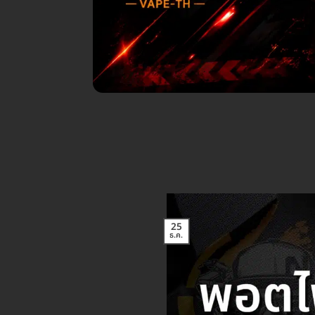
25
ธ.ค.