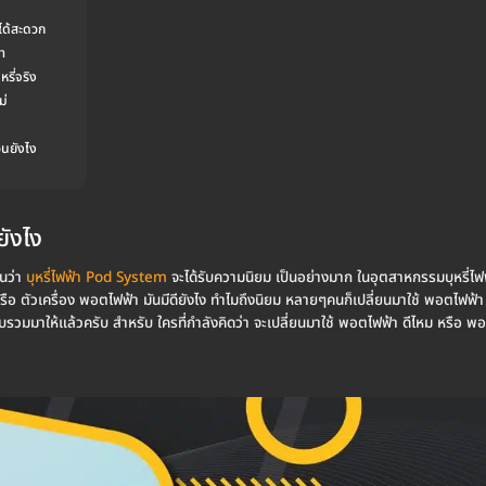
ได้สะดวก
า
หรี่จริง
ม่
่นยังไง
ยังไง
ันว่า
บุหรี่ไฟฟ้า Pod System
จะได้รับความนิยม เป็นอย่างมาก ในอุตสาหกรรมบุหรี่ไฟ
หรือ ตัวเครื่อง พอตไฟฟ้า มันมีดียังไง ทำไมถึงนิยม หลายๆคนก็เปลี่ยนมาใช้ พอตไฟฟ้
มมาให้แล้วครับ สำหรับ ใครที่กำลังคิดว่า จะเปลี่ยนมาใช้ พอตไฟฟ้า ดีไหม หรือ พอต