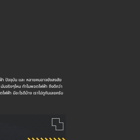
ฟ้า ปัจจุบัน และ หลายคนอาจยังสงสัย
า มันจริงๆไหม ทำไมพอตไฟฟ้า ถึงดีกว่า
ไฟฟ้า มีอะไรดีบ้าง เราไปดูกันเลยครับ