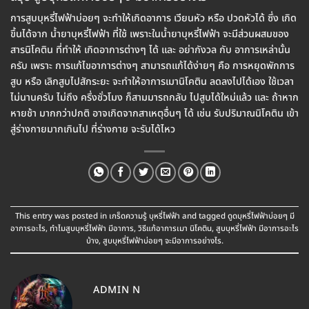
การสูบบุหรี่ไฟฟ้าบ่อยๆ จะทำให้เกิดอาการ เวียนหัว หรือ ปวดหัวได้ ซึ่ง เกิด
ขึ้นได้จาก น้ำยาบุหรี่ไฟฟ้า ที่ใช้ เพราะในน้ำยาบุหรี่ไฟฟ้า จะมีส่วนผสมของ
สารนิโคติน ที่ทำให้ เกิดอาการต่างๆ ได้ และ อย่ากังวล กับ อาการเหล่านั้น
ครับ เพราะ การแก้ไขอาการต่างๆ สามารถแก้ได้ง่ายๆ คือ การหยุดพักการ
สูบ หรือ เลิกสูบไปสักระยะ จะทำให้อาการเมานิโคติน ลดลงไปได้เอง ใช้เวลา
ไม่นานครับ ไม่ถึง ครึ่งชั่วโมง ก็สามมารถกลับ ไปสูบได้ใหม่แล้ว และ ถ้าหาก
หายช้า มากกว่าปกติ อาจเกิดจากสาเหตุอื่นๆ ได้ เช่น รับปริมาณนิโคติน เข้า
สู่ร่างกายมากเกินไป ที่ร่างกาย จะรับได้ไหว
This entry was posted in
เกร็ดความรู้ บุหรี่ไฟฟ้า
and tagged
ดูดบุหรี่ไฟฟ้าบ่อยๆ มี
อาการอะไร
,
ทำไมสูบบุหรี่ไฟฟ้า มีอาการ
,
วิธีแก้อาการเมา นิโคติน
,
สูบบุหรี่ไฟฟ้า มีอาการอะไร
บ้าง
,
สูบบุหรี่ไฟฟ้าบ่อยๆ จะมีอาการอย่างไร
.
ADMIN N