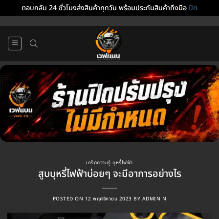
ตอบกลับ 24 ชั่วโมงส่งสินค้าทุกวัน พร้อมประกันสินค้าถึงมือ
ปิด
ข้าม
ไป
ยัง
เนื้อหา
เกร็ดความรู้ บุหรี่ไฟฟ้า
สูบบุหรี่ไฟฟ้าบ่อยๆ จะมีอาการอย่างไร
POSTED ON
12 พฤศจิกายน 2023
BY
ADMIN N