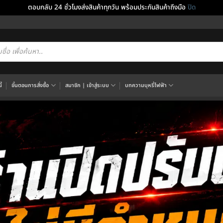
ตอบกลับ 24 ชั่วโมงส่งสินค้าทุกวัน พร้อมประกันสินค้าถึงมือ
ปิด
cts
h
้
ขั้นตอนการสั่งซื้อ
สมาชิก | เข้าสู่ระบบ
บทความบุหรี่ไฟฟ้า