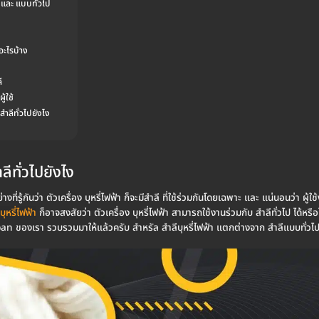
 และ แบบทั่วไป
มอะไรบ้าง
ี
้ใช้
สำลีทั่วไปยังไง
ลีทั่วไปยังไง
างที่รู้กันว่า ตัวเครื่อง บุหรี่ไฟฟ้า ก็จะมีสำลี ที่ใช้ร่วมกันโดยเฉพาะ และ แน่นอนว่า ผู้ใช้ง
ุหรี่ไฟฟ้า
ก็อาจสงสัยว่า ตัวเครื่อง บุหรี่ไฟฟ้า สามารถใช้งานร่วมกับ สำลีทั่วไป ได้หรื
ban ของเรา รวบรวมมาให้แล้วครับ สำหรัล สำลีบุหรี่ไฟฟ้า แตกต่างจาก สำลีแบบทั่วไป