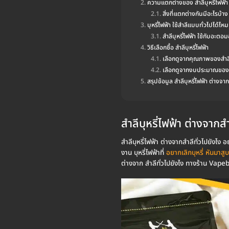
ความแตกต่างของ สำลีบุหรี่ไฟฟ้า
สิ่งที่แตกต่างกันมีอะไรบ้าง
บุหรี่ไฟฟ้า ใช้สำลีแบบทั่วไปได้ไหม
สำลีบุหรี่ไฟฟ้า ใช้กับอะตอ
วิธีเลือกซื้อ สำลีบุหรี่ไฟฟ้า
เลือกดูจากคุณภาพของสำล
เลือกดูจากงบประมาณของผู
สรุปข้อมูล สำลีบุหรี่ไฟฟ้า ต่างจาก
สำลีบุหรี่ไฟฟ้า ต่างจากสำ
สำลีบุหรี่ไฟฟ้า ต่างจากสำลีทั่วไปยังไง อย่
งาน บุหรี่ไฟฟ้าที่
อยากเลิกบุหรี่ หันมาสูบบ
ต่างจาก สำลีทั่วไปยังไง ทางร้าน Vape