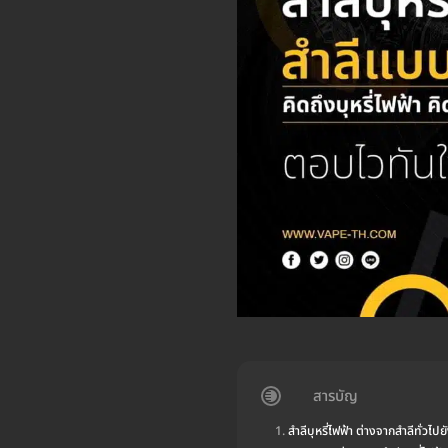
สารบัญ
สำลีบุหรี่ไฟฟ้า ต่างจากสำลีทั่วไปย