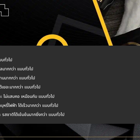
บบทั่วไป
มนวลมากกว่า แบบทั่วไป
่นานมากกว่า แบบทั่วไป
ได้เยอะมากกว่า แบบทั่วไป
า และ ไม่แสบคอ เหมือนกับ แบบทั่วไป
บุหรี่ไฟฟ้า ได้เร็วมากกว่า แบบทั่วไป
ะ รสชาติได้เข้มข้นมากยิ่งกว่า แบบทั่วไป