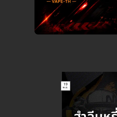
19
พ.ย.