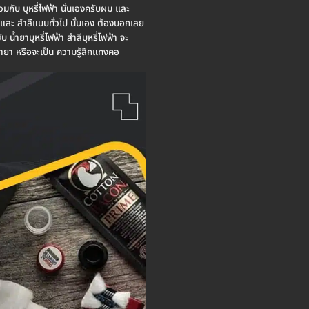
วมกับ บุหรี่ไฟฟ้า นั่นเองครับผม และ
า และ สำลีแบบทั่วไป นั่นเอง ต้องบอกเลย
น้ำยาบุหรี่ไฟฟ้า สำลีบุหรี่ไฟฟ้า จะ
งน้ำยา หรือจะเป็น ความรู้สึกแทงคอ