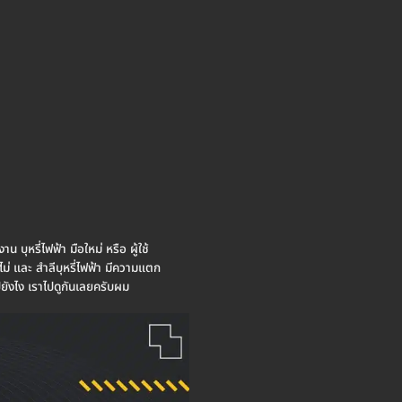
าน บุหรี่ไฟฟ้า มือใหม่ หรือ ผู้ใช้
อไม่ และ สำลีบุหรี่ไฟฟ้า มีความแตก
ยังไง เราไปดูกันเลยครับผม