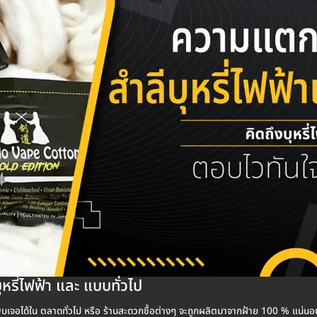
รี่ไฟฟ้า และ แบบทั่วไป
ารถพบเจอได้ใน ตลาดทั่วไป หรือ ร้านสะดวกซื้อต่างๆ จะถูกผลิตมาจากฝ้าย 100 % แน่นอ