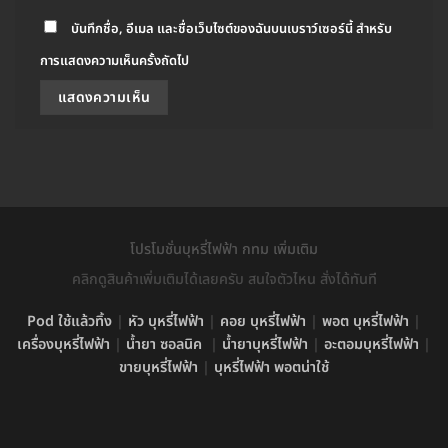
บันทึกชื่อ, อีเมล และชื่อเว็บไซต์ของฉันบนเบราว์เซอร์นี้ สำหรับ
การแสดงความเห็นครั้งถัดไป
โปรโมชั่นบุหรี่ไฟฟ้า กทม เพิ่มเติม
คลิกดูสินค้าเพิ่มเติมได้เลยครับ สนใจตัวไหน สั่งได้ทันที
Pod ใช้แล้วทิ้ง
|
หัว บุหรี่ไฟฟ้า
|
คอย บุหรี่ไฟฟ้า
|
พอต บุหรี่ไฟฟ้า
|
เครื่องบุหรี่ไฟฟ้า
|
น้ำยา ซอลนิค
|
น้ำยาบุหรี่ไฟฟ้า
|
อะตอมบุหรี่ไฟฟ้า
|
ขายบุหรี่ไฟฟ้า
|
บุหรี่ไฟฟ้า พอตน่าใช้