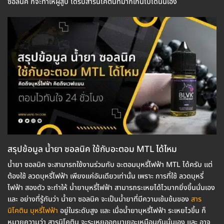
ซอลนิค ก็จะทำให้ผู้สูบ ได้รับสารนิโคตินที่มากเกินไปได้นั่นเอง
สรุปข้อมูล น้ำยา ซอลนิค ใช้กับอะตอม MTL ได้ไหม
น้ำยา ซอลนิค จะสามารถใช้งานร่วมกับ อะตอมบุหรี่ไฟฟ้า MTL ได้ครับ แต่
ต้องใช้ ลวดบุหรี่ไฟฟ้า เพียงแค่อันเดียวเท่านั้น เพราะ การที่ใช้ ลวดบุหรี่
ไฟฟ้า สองตัว จะทำให้ น้ำยาบุหรี่ไฟฟ้า สามารถระเหยได้ไวมากยิ่งขึ้นนั่นเอง
และ อย่างที่รู้กันว่า น้ำยา ซอลนิค จะเป็นน้ำยาที่มีความเข้มข้นของ
สาร
นิโคติน บุหรี่ไฟฟ้า
อยู่ในระดับสูง และ เมื่อน้ำยาบุหรี่ไฟฟ้า ระเหยไวขึ้น ก็
หมายความว่า สารนิโคติน จะระเหยออกมาเยอะเหมือนกันนั่นเอง และ อาจ