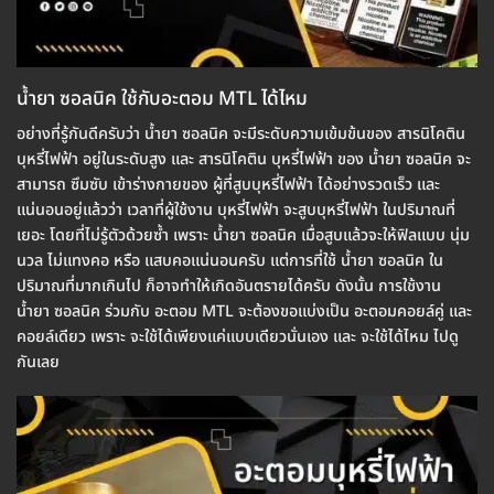
น้ำยา ซอลนิค ใช้กับอะตอม MTL ได้ไหม
อย่างที่รู้กันดีครับว่า น้ำยา ซอลนิค จะมีระดับความเข้มข้นของ สารนิโคติน
บุหรี่ไฟฟ้า อยู่ในระดับสูง และ สารนิโคติน บุหรี่ไฟฟ้า ของ น้ำยา ซอลนิค จะ
สามารถ ซึมซับ เข้าร่างกายของ ผู้ที่สูบบุหรี่ไฟฟ้า ได้อย่างรวดเร็ว และ
แน่นอนอยู่แล้วว่า เวลาที่ผู้ใช้งาน บุหรี่ไฟฟ้า จะสูบบุหรี่ไฟฟ้า ในปริมาณที่
เยอะ โดยที่ไม่รู้ตัวด้วยซ้ำ เพราะ น้ำยา ซอลนิค เมื่อสูบแล้วจะให้ฟิลแบบ นุ่ม
นวล ไม่แทงคอ หรือ แสบคอแน่นอนครับ แต่การที่ใช้ น้ำยา ซอลนิค ใน
ปริมาณที่มากเกินไป ก็อาจทำให้เกิดอันตรายได้ครับ ดังนั้น การใช้งาน
น้ำยา ซอลนิค ร่วมกับ อะตอม MTL จะต้องขอแบ่งเป็น อะตอมคอยล์คู่ และ
คอยล์เดียว เพราะ จะใช้ได้เพียงแค่แบบเดียวนั่นเอง และ จะใช้ได้ไหม ไปดู
กันเลย