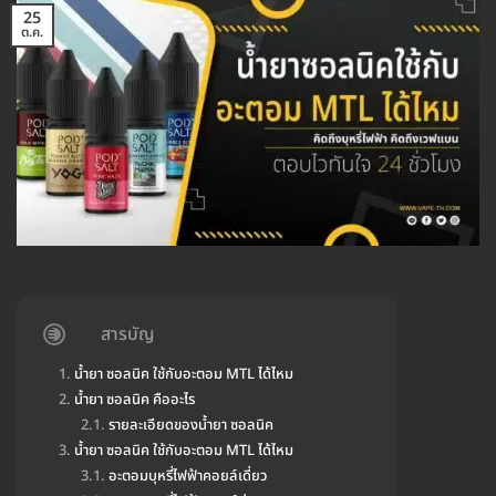
25
ต.ค.
สารบัญ
น้ำยา ซอลนิค ใช้กับอะตอม MTL ได้ไหม
น้ำยา ซอลนิค คืออะไร
รายละเอียดของน้ำยา ซอลนิค
น้ำยา ซอลนิค ใช้กับอะตอม MTL ได้ไหม
อะตอมบุหรี่ไฟฟ้าคอยล์เดี่ยว