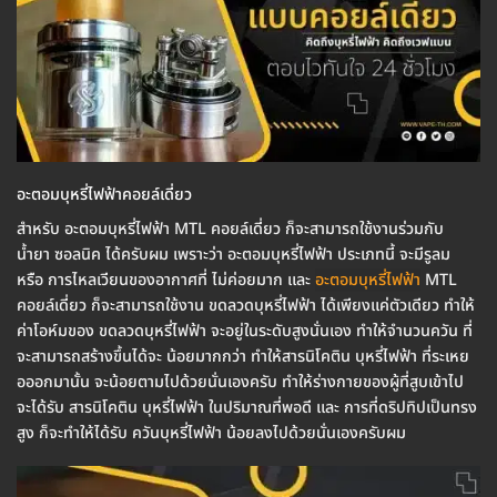
อะตอมบุหรี่ไฟฟ้าคอยล์เดี่ยว
สำหรับ อะตอมบุหรี่ไฟฟ้า MTL คอยล์เดี่ยว ก็จะสามารถใช้งานร่วมกับ
น้ำยา ซอลนิค ได้ครับผม เพราะว่า อะตอมบุหรี่ไฟฟ้า ประเภทนี้ จะมีรูลม
หรือ การไหลเวียนของอากาศที่ ไม่ค่อยมาก และ
อะตอมบุหรี่ไฟฟ้า
MTL
คอยล์เดี่ยว ก็จะสามารถใช้งาน ขดลวดบุหรี่ไฟฟ้า ได้เพียงแค่ตัวเดียว ทำให้
ค่าโอห์มของ ขดลวดบุหรี่ไฟฟ้า จะอยู่ในระดับสูงนั่นเอง ทำให้จำนวนควัน ที่
จะสามารถสร้างขึ้นได้จะ น้อยมากกว่า ทำให้สารนิโคติน บุหรี่ไฟฟ้า ที่ระเหย
อออกมานั้น จะน้อยตามไปด้วยนั่นเองครับ ทำให้ร่างกายของผู้ที่สูบเข้าไป
จะได้รับ สารนิโคติน บุหรี่ไฟฟ้า ในปริมาณที่พอดี และ การที่ดริปทิปเป็นทรง
สูง ก็จะทำให้ได้รับ ควันบุหรี่ไฟฟ้า น้อยลงไปด้วยนั่นเองครับผม