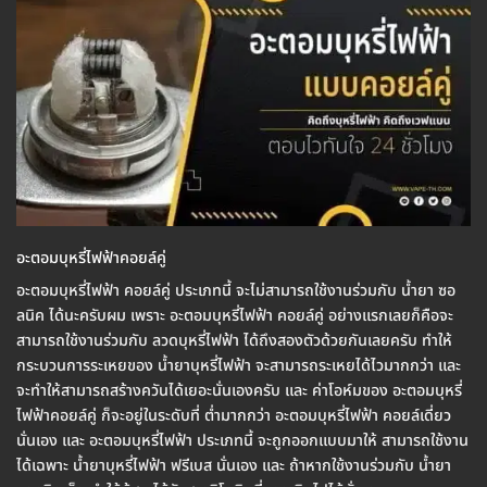
อะตอมบุหรี่ไฟฟ้าคอยล์คู่
อะตอมบุหรี่ไฟฟ้า คอยล์คู่ ประเภทนี้ จะไม่สามารถใช้งานร่วมกับ น้ำยา ซอ
ลนิค ได้นะครับผม เพราะ อะตอมบุหรี่ไฟฟ้า คอยล์คู่ อย่างแรกเลยก็คือจะ
สามารถใช้งานร่วมกับ ลวดบุหรี่ไฟฟ้า ได้ถึงสองตัวด้วยกันเลยครับ ทำให้
กระบวนการระเหยของ น้ำยาบุหรี่ไฟฟ้า จะสามารถระเหยได้ไวมากกว่า และ
จะทำให้สามารถสร้างควันได้เยอะนั่นเองครับ และ ค่าโอห์มของ อะตอมบุหรี่
ไฟฟ้าคอยล์คู่ ก็จะอยู่ในระดับที่ ต่ำมากกว่า อะตอมบุหรี่ไฟฟ้า คอยล์เดี่ยว
นั่นเอง และ อะตอมบุหรี่ไฟฟ้า ประเภทนี้ จะถูกออกแบบมาให้ สามารถใช้งาน
ได้เฉพาะ น้ำยาบุหรี่ไฟฟ้า ฟรีเบส นั่นเอง และ ถ้าหากใช้งานร่วมกับ น้ำยา