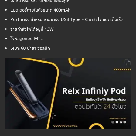
มีกลิ่น หรือ รสชาติให้เลือกเยอะสุดๆ
แบตเตอรี่ภายในตัวขนาด 400mAh
Port ชาร์จ สำหรับ สายชาร์จ USB Type – C ชาร์จไว แบตเต็มเร็ว
จ่ายกำลังไฟได้อยู่ที่ 13W
ให้ฟิลสูบแบบ MTL
เหมาะกับ น้ำยา ซอลนิค