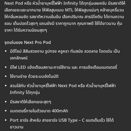
Next Pod หรือ หัวน้ำยาบุหรี่ไฟฟ้า Infinity ได้ทุกรุ่นเลยครับ มีรสชาติให้
เลือกเยอะแยะมากมาย ให้ฟิลสูบแบบ MTL ให้ฟิลสูบแน่นๆ คล้ายบุหรี่มวน
ให้กลิ่นหอมชัด รสชาติหวานเข้มข้น เลือกปริมาณ สารนิโคติน ได้ตามความ
ชอบ เต็มปอดไวสุดๆ แถมยังมี ราคาถูกมาก คุณภาพดี ใช้ได้ยาวนาน คุ้ม
ราคา ได้รับความนิยมสุดๆ
จุดเด่นของ Next Pro Pod
มีดีไซน์ สีสันสวยงาม รูปทรง หรูหรา ทันสมัย ลวดลาย โดดเด่น เป็น
เอกลักษณ์
มีไฟ LED แจ้งเตือนสถานะการใช้งาน และ การแจ้งเตือนแบตเตอรี่
ใช้งานง่าย ด้วยระบบอัตโนมัติ
สวมใส่กับ หัวน้ำยาบุหรี่ไฟฟ้า Next Pod หรือ หัวน้ำยาบุหรี่ไฟฟ้า
Infinity ได้ทุกรุ่น
มีรสชาติให้เลือกเยอะสุดๆ
แบตเตอรี่ภายในตัวขนาด 400mAh
Port ชาร์จ สำหรับ สายชาร์จ USB Type – C แบตเต็มเร็ว ใช้ได้
ยาวนาน