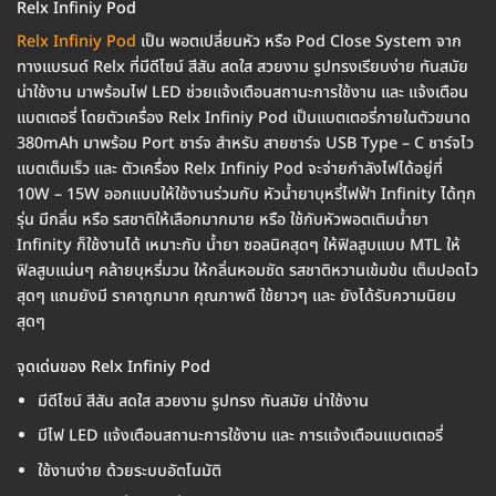
Relx Infiniy Pod
Relx Infiniy Pod
เป็น พอตเปลี่ยนหัว หรือ Pod Close System จาก
ทางแบรนด์ Relx ที่มีดีไซน์ สีสัน สดใส สวยงาม รูปทรงเรียบง่าย ทันสมัย
น่าใช้งาน มาพร้อมไฟ LED ช่วยแจ้งเตือนสถานะการใช้งาน และ แจ้งเตือน
แบตเตอรี่ โดยตัวเครื่อง Relx Infiniy Pod เป็นแบตเตอรี่ภายในตัวขนาด
380mAh มาพร้อม Port ชาร์จ สำหรับ สายชาร์จ USB Type – C ชาร์จไว
แบตเต็มเร็ว และ ตัวเครื่อง Relx Infiniy Pod จะจ่ายกำลังไฟได้อยู่ที่
10W – 15W ออกแบบให้ใช้งานร่วมกับ หัวน้ำยาบุหรี่ไฟฟ้า Infinity ได้ทุก
รุ่น มีกลิ่น หรือ รสชาติให้เลือกมากมาย หรือ ใช้กับหัวพอตเติมน้ำยา
Infinity ก็ใช้งานได้ เหมาะกับ น้ำยา ซอลนิคสุดๆ ให้ฟิลสูบแบบ MTL ให้
ฟิลสูบแน่นๆ คล้ายบุหรี่มวน ให้กลิ่นหอมชัด รสชาติหวานเข้มข้น เต็มปอดไว
สุดๆ แถมยังมี ราคาถูกมาก คุณภาพดี ใช้ยาวๆ และ ยังได้รับความนิยม
สุดๆ
จุดเด่นของ Relx Infiniy Pod
มีดีไซน์ สีสัน สดใส สวยงาม รูปทรง ทันสมัย น่าใช้งาน
มีไฟ LED แจ้งเตือนสถานะการใช้งาน และ การแจ้งเตือนแบตเตอรี่
ใช้งานง่าย ด้วยระบบอัตโนมัติ