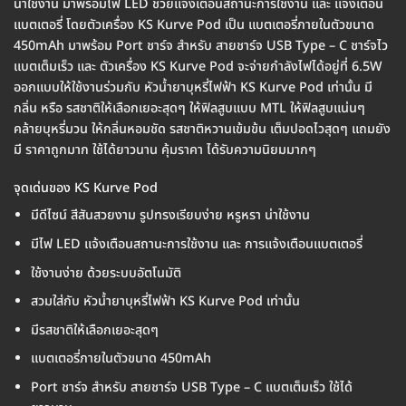
น่าใช้งาน มาพร้อมไฟ LED ช่วยแจ้งเตือนสถานะการใช้งาน และ แจ้งเตือน
แบตเตอรี่ โดยตัวเครื่อง KS Kurve Pod เป็น แบตเตอรี่ภายในตัวขนาด
450mAh มาพร้อม Port ชาร์จ สำหรับ สายชาร์จ USB Type – C ชาร์จไว
แบตเต็มเร็ว และ ตัวเครื่อง KS Kurve Pod จะจ่ายกำลังไฟได้อยู่ที่ 6.5W
ออกแบบให้ใช้งานร่วมกับ หัวน้ำยาบุหรี่ไฟฟ้า KS Kurve Pod เท่านั้น มี
กลิ่น หรือ รสชาติให้เลือกเยอะสุดๆ ให้ฟิลสูบแบบ MTL ให้ฟิลสูบแน่นๆ
คล้ายบุหรี่มวน ให้กลิ่นหอมชัด รสชาติหวานเข้มข้น เต็มปอดไวสุดๆ แถมยัง
มี ราคาถูกมาก ใช้ได้ยาวนาน คุ้มราคา ได้รับความนิยมมากๆ
จุดเด่นของ KS Kurve Pod
มีดีไซน์ สีสันสวยงาม รูปทรงเรียบง่าย หรูหรา น่าใช้งาน
มีไฟ LED แจ้งเตือนสถานะการใช้งาน และ การแจ้งเตือนแบตเตอรี่
ใช้งานง่าย ด้วยระบบอัตโนมัติ
สวมใส่กับ หัวน้ำยาบุหรี่ไฟฟ้า KS Kurve Pod เท่านั้น
มีรสชาติให้เลือกเยอะสุดๆ
แบตเตอรี่ภายในตัวขนาด 450mAh
Port ชาร์จ สำหรับ สายชาร์จ USB Type – C แบตเต็มเร็ว ใช้ได้