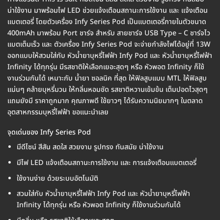
น่าใช้งาน มาพร้อมไฟ LED ช่วยแจ้งเตือนสถานะการใช้งาน และ แจ้งเตือน
แบตเตอรี่ โดยตัวเครื่อง Infy Series Pod เป็นแบตเตอรี่ภายในตัวขนาด
400mAh มาพร้อม Port ชาร์จ สำหรับ สายชาร์จ USB Type – C ชาร์จไว
แบตเต็มเร็ว และ ตัวเครื่อง Infy Series Pod จะจ่ายกำลังไฟได้อยู่ที่ 13W
ออกแบบให้สวมใส่กับ หัวน้ำยาบุหรี่ไฟฟ้า Infy Pod และ หัวน้ำยาบุหรี่ไฟฟ้า
Infinity ได้ทุกรุ่น มีรสชาติให้เลือกเยอะสุดๆ หรือ หัวพอต Infinity ก็ใช้
งานร่วมกันได้ เหมาะกับ น้ำยา ซอลนิค ที่สุด ให้ฟิลสูบแบบ MTL ให้ฟิลสูบ
แน่นๆ คล้ายบุหรี่มวน ให้กลิ่นหอมชัด รสชาติหวานเข้มข้น เต็มปอดไวสุดๆ
แถมยังมี ราคาถูกมาก คุณภาพดี ใช้ยาวๆ ได้รับความนิยมากๆ ในตลาด
อุตสาหกรรมบุหรี่ไฟฟ้า ขอแนะนำเลย
จุดเด่นของ Infy Series Pod
มีดีไซน์ สีสัน สดใส สวยงาม รูปทรง ทันสมัย น่าใช้งาน
มีไฟ LED แจ้งเตือนสถานะการใช้งาน และ การแจ้งเตือนแบตเตอรี่
ใช้งานง่าย ด้วยระบบอัตโนมัติ
สวมใส่กับ หัวน้ำยาบุหรี่ไฟฟ้า Infy Pod และ หัวน้ำยาบุหรี่ไฟฟ้า
Infinity ได้ทุกรุ่น หรือ หัวพอต Infinity ก็ใช้งานร่วมกันได้